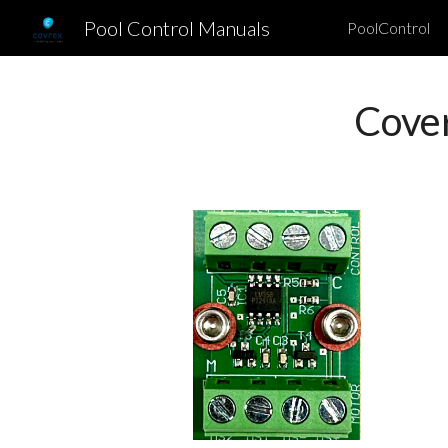
Pool Control Manuals
PoolControl
Sk
Cover