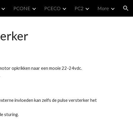
PCONE
PCECO
PC2
More
ion
terker
-motor opkrikken naar een mooie 22-24vdc.
.
xterne invloeden kan zelfs de pulse versterker het
e sturing.