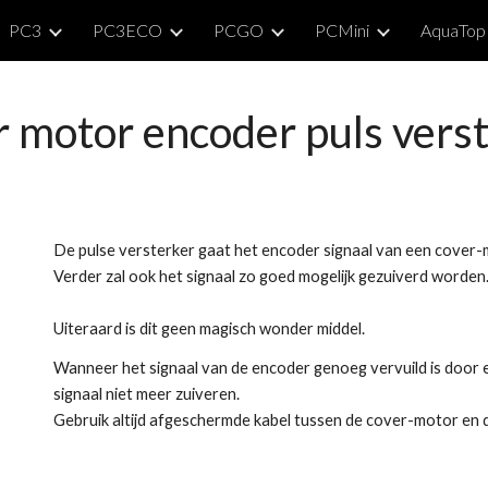
PC3
PC3ECO
PCGO
PCMini
AquaTop
ip to main content
Skip to navigat
 motor encoder puls vers
De pulse versterker gaat het encoder signaal van een cover
Verder zal ook het signaal zo goed mogelijk gezuiverd worden
Uiteraard is dit geen magisch wonder middel.
Wanneer het signaal van de encoder genoeg vervuild is door e
signaal niet meer zuiveren.
Gebruik altijd afgeschermde kabel tussen de cover-motor en d